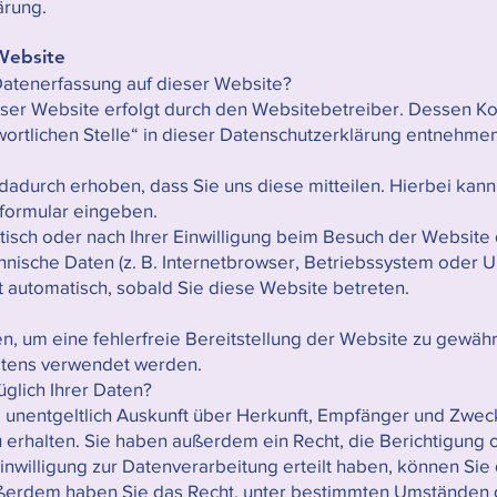
ärung.
Website
e Datenerfassung auf dieser Website?
eser Website erfolgt durch den Websitebetreiber. Dessen 
wortlichen Stelle“ in dieser Datenschutzerklärung entnehme
adurch erhoben, dass Sie uns diese mitteilen. Hierbei kann 
ktformular eingeben.
sch oder nach Ihrer Einwilligung beim Besuch der Website 
chnische Daten (z. B. Internetbrowser, Betriebssystem oder Uh
t automatisch, sobald Sie diese Website betreten.
en, um eine fehlerfreie Bereitstellung der Website zu gewä
altens verwendet werden.
glich Ihrer Daten?
, unentgeltlich Auskunft über Herkunft, Empfänger und Zwec
rhalten. Sie haben außerdem ein Recht, die Berichtigung 
nwilligung zur Datenverarbeitung erteilt haben, können Sie 
Außerdem haben Sie das Recht, unter bestimmten Umständen 