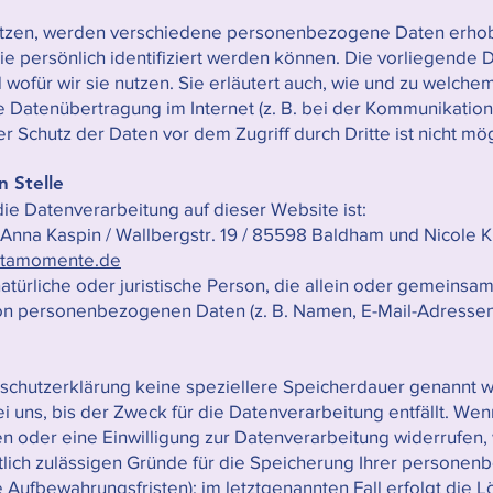
utzen, werden verschiedene personenbezogene Daten erh
ie persönlich identifiziert werden können. Die vorliegende D
wofür wir sie nutzen. Sie erläutert auch, wie und zu welch
e Datenübertragung im Internet (z. B. bei der Kommunikation
r Schutz der Daten vor dem Zugriff durch Dritte ist nicht mö
n Stelle
 die Datenverarbeitung auf dieser Website ist:
Anna Kaspin / Wallbergstr. 19 / 85598 Baldham und Nicole Ku
itamomente.de
 natürliche oder juristische Person, die allein oder gemein
on personenbezogenen Daten (z. B. Namen, E-Mail-Adressen 
schutzerklärung keine speziellere Speicherdauer genannt w
ns, bis der Zweck für die Datenverarbeitung entfällt. Wenn
 oder eine Einwilligung zur Datenverarbeitung widerrufen, 
tlich zulässigen Gründe für die Speicherung Ihrer persone
 Aufbewahrungsfristen); im letztgenannten Fall erfolgt die L