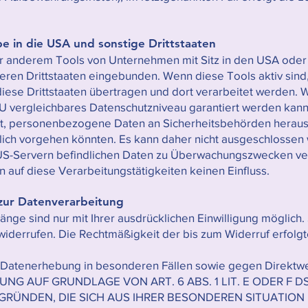
e in die USA und sonstige Drittstaaten
er anderem Tools von Unternehmen mit Sitz in den USA oder
cheren Drittstaaten eingebunden. Wenn diese Tools aktiv sind
se Drittstaaten übertragen und dort verarbeitet werden. Wi
U vergleichbares Datenschutzniveau garantiert werden kann
t, personenbezogene Daten an Sicherheitsbehörden heraus
tlich vorgehen könnten. Es kann daher nicht ausgeschlosse
f US-Servern befindlichen Daten zu Überwachungszwecken ve
n auf diese Verarbeitungstätigkeiten keinen Einfluss.
g zur Datenverarbeitung
nge sind nur mit Ihrer ausdrücklichen Einwilligung möglich.
t widerrufen. Die Rechtmäßigkeit der bis zum Widerruf erfolg
 Datenerhebung in besonderen Fällen sowie gegen Direktw
NG AUF GRUNDLAGE VON ART. 6 ABS. 1 LIT. E ODER F D
 GRÜNDEN, DIE SICH AUS IHRER BESONDEREN SITUATION