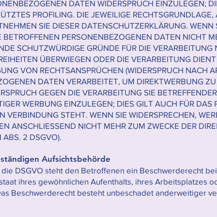
ONENBEZOGENEN DATEN WIDERSPRUCH EINZULEGEN; DIES
TZTES PROFILING. DIE JEWEILIGE RECHTSGRUNDLAGE, 
TNEHMEN SIE DIESER DATENSCHUTZERKLÄRUNG. WENN 
RE BETROFFENEN PERSONENBEZOGENEN DATEN NICHT MEH
NDE SCHUTZWÜRDIGE GRÜNDE FÜR DIE VERARBEITUNG N
FREIHEITEN ÜBERWIEGEN ODER DIE VERARBEITUNG DIE
UNG VON RECHTSANSPRÜCHEN (WIDERSPRUCH NACH ART.
OGENEN DATEN VERARBEITET, UM DIREKTWERBUNG ZU B
DERSPRUCH GEGEN DIE VERARBEITUNG SIE BETREFFEND
GER WERBUNG EINZULEGEN; DIES GILT AUCH FÜR DAS PR
N VERBINDUNG STEHT. WENN SIE WIDERSPRECHEN, WER
N ANSCHLIESSEND NICHT MEHR ZUM ZWECKE DER DI
 ABS. 2 DSGVO).
uständigen Aufsichtsbehörde
 die DSGVO steht den Betroffenen ein Beschwerderecht bei
taat ihres gewöhnlichen Aufenthalts, ihres Arbeitsplatzes o
as Beschwerderecht besteht unbeschadet anderweitiger ver